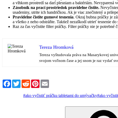
a vlhkom prostredí sa darí plesniam a baktériám. Nevyparená v
Zásobník na prací prostriedok pravidelne čistite.
Nevyčisten
usadeniny, utrite ich handričkou. Ak je viac znečistený a prile
Pravidelne čistite gumové tesnenia
. Okraj bubna práčky je z
a všetko z neho odstráňte. Taktiež nezaškodí utrieť tesnenie do
Raz za čas vyčistite filter práčky. Filter práčky nie je potrebn
Tereza Hromková
Tereza vyštudovala práva na Masarykovej univer
svojom voľnom čase a jej snom je raz vydať svo
Facebook
Twitter
Reddit
Pinterest
Email
#ako vyčistiť práčku tabletami do umývačky
#ako vyčist