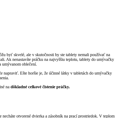
žu byť skvelé, ale v skutočnosti by ste tablety nemali používať na
ali. Ak nenastavíte práčku na najvyššiu teplotu, tablety do umývačky
na umývanom oblečení.
e napraviť. Ešte horšie je, že účinné látky v tabletách do umývačky
nenia.
odné na
dôkladné celkové čistenie práčky.
e necháte otvorené dvierka a zásobník na prací prostriedok. V teplom