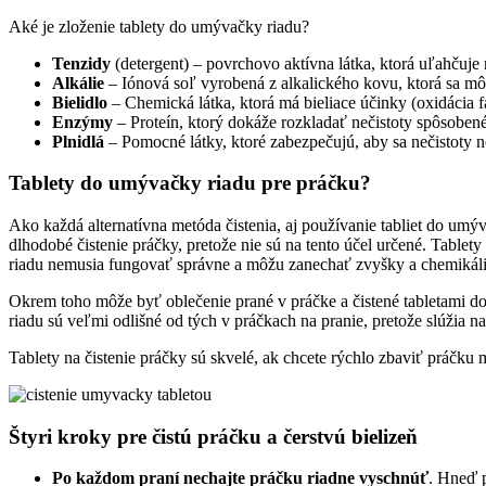
Aké je zloženie tablety do umývačky riadu?
Tenzidy
(detergent) – povrchovo aktívna látka, ktorá uľahčuje 
Alkálie
– Iónová soľ vyrobená z alkalického kovu, ktorá sa m
Bielidlo
– Chemická látka, ktorá má bieliace účinky (oxidácia f
Enzýmy
– Proteín, ktorý dokáže rozkladať nečistoty spôsobené
Plnidlá
– Pomocné látky, ktoré zabezpečujú, aby sa nečistoty n
Tablety do umývačky riadu pre práčku?
Ako každá alternatívna metóda čistenia, aj používanie tabliet do umýv
dlhodobé čistenie práčky, pretože nie sú na tento účel určené. Table
riadu nemusia fungovať správne a môžu zanechať zvyšky a chemikáli
Okrem toho môže byť oblečenie prané v práčke a čistené tabletami do 
riadu sú veľmi odlišné od tých v práčkach na pranie, pretože slúžia na
Tablety na čistenie práčky sú skvelé, ak chcete rýchlo zbaviť práčku
Štyri kroky pre čistú práčku a čerstvú bielizeň
Po každom praní nechajte práčku riadne vyschnúť
. Hneď p