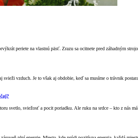
prvýkrát periete na vlastnú päsť. Zrazu sa ocitnete pred záhadným stro
aj svieži vzduch. Je to však aj obdobie, keď sa musíme o trávnik postara
 čaj?
storu svetlo, sviežosť a pocit poriadku. Ale ruku na srdce – kto z ná
a zároveň plní energie. Miesto, kde prúdi pozitívna energia, každá miestn