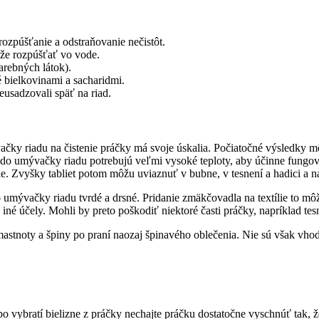
rozpúšťanie a odstraňovanie nečistôt.
ôže rozpúšťať vo vode.
arebných látok).
 bielkovinami a sacharidmi.
eusadzovali späť na riad.
ačky riadu na čistenie práčky má svoje úskalia. Počiatočné výsledky mô
ty do umývačky riadu potrebujú veľmi vysoké teploty, aby účinne fungov
e. Zvyšky tabliet potom môžu uviaznuť v bubne, v tesnení a hadici a 
umývačky riadu tvrdé a drsné. Pridanie zmäkčovadla na textílie to môž
 iné účely. Mohli by preto poškodiť niektoré časti práčky, napríklad tes
 mastnoty a špiny po praní naozaj špinavého oblečenia. Nie sú však vh
o vybratí bielizne z práčky nechajte práčku dostatočne vyschnúť tak, ž