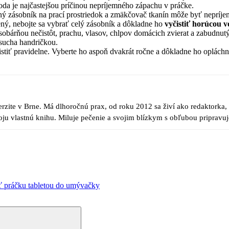
oda je najčastejšou príčinou nepríjemného zápachu v práčke.
ý zásobník na prací prostriedok a zmäkčovač tkanín môže byť nepríjem
pený, nebojte sa vybrať celý zásobník a dôkladne ho
vyčistiť horúcou v
ásobárňou nečistôt, prachu, vlasov, chlpov domácich zvierat a zabudnu
 sucha handričkou.
é čistiť pravidelne. Vyberte ho aspoň dvakrát ročne a dôkladne ho oplác
zite v Brne. Má dlhoročnú prax, od roku 2012 sa živí ako redaktorka, n
ju vlastnú knihu. Miluje pečenie a svojim blízkym s obľubou pripravuje
iť práčku tabletou do umývačky