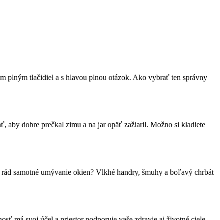
jom plným tlačidiel a s hlavou plnou otázok. Ako vybrať ten správny
ť, aby dobre prečkal zimu a na jar opäť zažiaril. Možno si kladiete
s má rád samotné umývanie okien? Vlkhé handry, šmuhy a boľavý chrbát
osť má svoj účel a priestor podporuje vaše zdravie aj životné ciele.