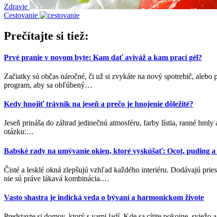
Zdravie
Cestovanie
Prečítajte si tiež:
Prvé pranie v novom byte: Kam dať aviváž a kam prací gél?
Začiatky sú občas náročné, či už si zvykáte na nový spotrebič, alebo 
program, aby sa obľúbený
…
Kedy hnojiť trávnik na jeseň a prečo je hnojenie dôležité?
Jeseň prináša do záhrad jedinečnú atmosféru, farby lístia, ranné hmly 
otázku:
…
Babské rady na umývanie okien, ktoré vyskúšať: Ocot, puding a
Čisté a lesklé okná zlepšujú vzhľad každého interiéru. Dodávajú prie
nie sú práve lákavá kombinácia.
…
Vasto shastra je indická veda o bývaní a harmonickom živote
Predstavte si domov, ktorý s vami ladí. Kde sa cítite pokojne, sviežo 