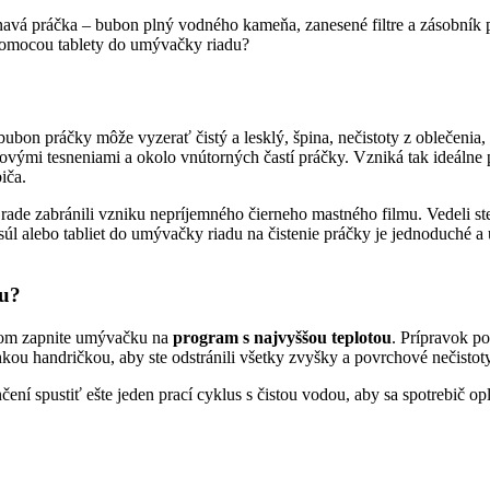
špinavá práčka – bubon plný vodného kameňa, zanesené filtre a zásobník
 pomocou tablety do umývačky riadu?
bubon práčky môže vyzerať čistý a lesklý, špina, nečistoty z oblečeni
ovými tesneniami a okolo vnútorných častí práčky. Vzniká tak ideálne
iča.
ade zabránili vzniku nepríjemného čierneho mastného filmu. Vedeli ste,
úl alebo tabliet do umývačky riadu na čistenie práčky je jednoduché a
du?
tom zapnite umývačku na
program s najvyššou teplotou
. Prípravok p
lhkou handričkou, aby ste odstránili všetky zvyšky a povrchové nečistoty
ní spustiť ešte jeden prací cyklus s čistou vodou, aby sa spotrebič op