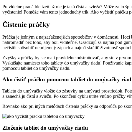
Pravidelne praná bielizeň už nie je taká čistá a svieža? Môže za to 
vyčistenie! Pomôže vám tento jednoduchý trik. Ako vyčistiť práčku
Čistenie práčky
Práčka je jedným z najzaťaženejších spotrebičov v domácnosti. Hoci 
nahromadiť bez toho, aby boli viditeľné. Usadzujú sa najmä pod gum
nečistôt spôsobiť nepríjemný zápach a najmä skrátiť životnosť spotreb
Zvyšky z práčky by ste mali pravidelne odstraňovať, aby ste v prvom r
Vyskúšajte namiesto toho tablety do umývačky riadu! Používanie kaps
pomocou tabliet do umývačky riadu.
Ako čistiť práčku pomocou tabliet do umývačky ria
Tabletu do umývačky vložte do zásuvky na umývací prostriedok. Po
a zanechá ju čistú a sviežu. Po skončení cyklu utrite vnútro práčky v
Rovnako ako pri iných metódach čistenia práčky sa odporúča po skonče
Zloženie tabliet do umývačky riadu