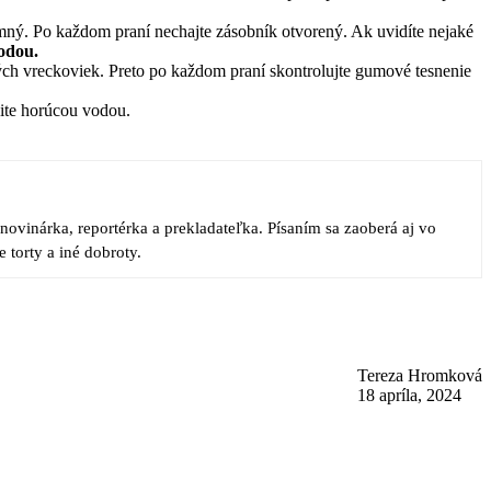
ný. Po každom praní nechajte zásobník otvorený. Ak uvidíte nejaké
odou.
tých vreckoviek. Preto po každom praní skontrolujte gumové tesnenie
hnite horúcou vodou.
ovinárka, reportérka a prekladateľka. Písaním sa zaoberá aj vo
 torty a iné dobroty.
Tereza Hromková
18 apríla, 2024