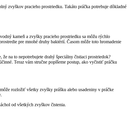
 plný zvyškov pracieho prostriedku. Takáto práčka potrebuje dôkladné
a, vodný kameň a zvyšky pracieho prostriedku sa môžu rýchlo
 prostredie pre mnohé druhy baktérií. Časom môže toto hromadenie
 že na to nepotrebujete drahý špeciálny čistiaci prostriedok?
 účinné. Teraz vám stručne popíšeme postup, ako vyčistiť práčku
omôže rozložiť všetky zvyšky prášku alebo usadeniny v práčke
.
láchol od všetkých zvyškov čistenia.